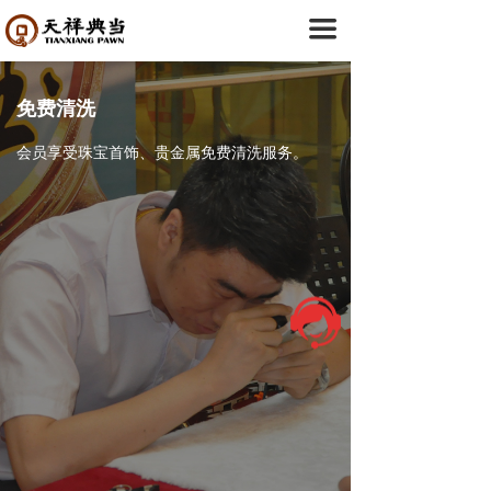
首页
끀
关于我们
免费清洗
ꄷ
企业简介
会员享受珠宝首饰、贵金属免费清洗服务。
ꄷ
典当20年
ꄷ
门店分布
典当融资
ꄷ
机动车典当
ꄷ
房产典当
ꄷ
民品典当
创新业务