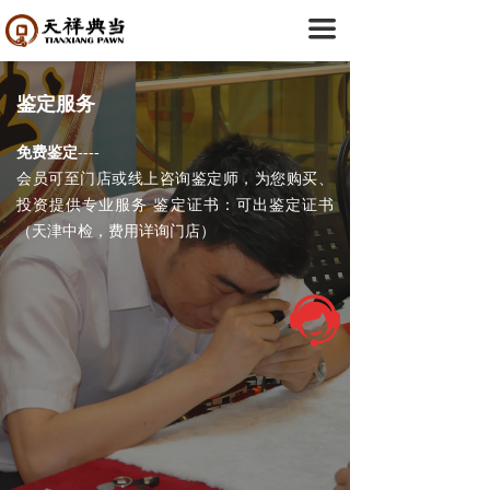
首页
끀
关于我们
鉴定服务
ꄷ
企业简介
免费鉴定
----
ꄷ
典当20年
会员可至门店或线上咨询鉴定师，为您购买、
投资提供专业服务 鉴定证书：可出鉴定证书
ꄷ
门店分布
（天津中检，费用详询门店）
典当融资
ꄷ
机动车典当
ꄷ
房产典当
ꄷ
民品典当
创新业务